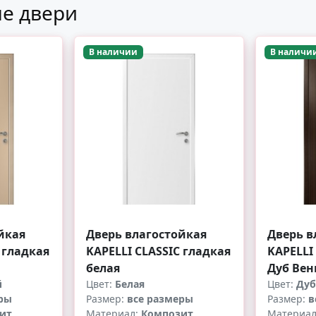
е двери
В наличии
В наличи
йкая
Дверь влагостойкая
Дверь в
 гладкая
KAPELLI CLASSIC гладкая
KAPELLI
белая
Дуб Вен
й
Цвет:
Белая
Цвет:
Дуб
ры
Размер:
все размеры
Размер:
в
ит
Материал:
Композит
Материа