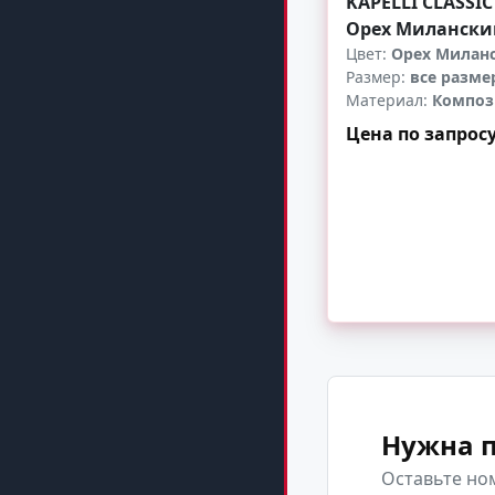
KAPELLI CLASSIC
Орех Милански
Цвет:
Орех Милан
Размер:
все разме
Материал:
Композ
Цена по запрос
-
+
Нужна 
Оставьте но