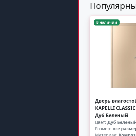
Популярны
В наличии
Дверь влагосто
KAPELLI CLASSIC
Дуб Беленый
Цвет:
Дуб Белены
Размер:
все разме
Материал:
Композ