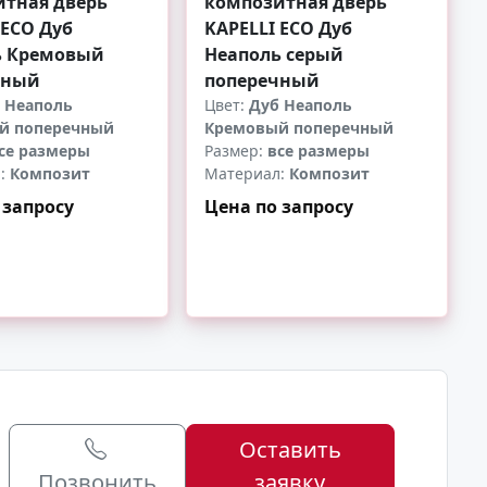
итная дверь
композитная дверь
 ECO Дуб
KAPELLI ECO Дуб
ь Кремовый
Неаполь серый
чный
поперечный
 Неаполь
Цвет:
Дуб Неаполь
й поперечный
Кремовый поперечный
се размеры
Размер:
все размеры
л:
Композит
Материал:
Композит
 запросу
Цена по запросу
+
-
+
Оставить
Позвонить
заявку