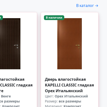
В каталог →
и
В наличии
лагостойкая
Дверь влагостойкая
 CLASSIC гладкая
KAPELLI CLASSIC гладкая
ге
Орех Итальянский
 Венге
Цвет:
Орех Итальянский
се размеры
Размер:
все размеры
л:
Композит
Материал:
Композит