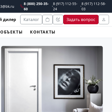
8 (800) 250-35-
8 (917) 112-55-
8 (917) 112-58-
.63@bk.ru
•
•
60
24
03
 дилер
Каталог
Задать вопрос
ОБЪЕКТЫ
КОНТАКТЫ