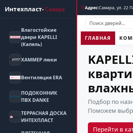
Адрес:
Самара, ул. 22 Па
Интехпласт-
Самара
Влагостойкие
двери KAPELLI
ГЛАВНАЯ
КОМ
(Капель)
KAPELL
ХАММЕР люки
кварти
Вентиляция ERA
влажн
ПОДОКОННИК
ПВХ DANKE
Подбор по назн
Поможем выбра
ТЕРРАСНАЯ ДОСКА
ИНТЕХПЛАСТ
Перейти в ка