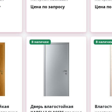
у
Цена по запросу
Цена по
-
+
-
В наличии
В наличи
йкая
Дверь влагостойкая
Влагост