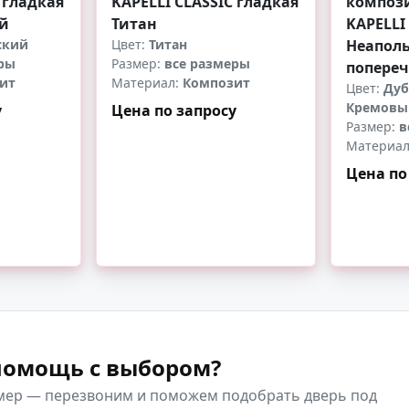
 гладкая
KAPELLI CLASSIC гладкая
композ
й
Титан
KAPELLI
ский
Цвет:
Титан
Неапол
ры
Размер:
все размеры
попере
ит
Материал:
Композит
Цвет:
Дуб
Кремовы
у
Цена по запросу
Размер:
в
Материа
Цена по
-
+
-
помощь с выбором?
мер — перезвоним и поможем подобрать дверь под